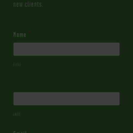
new clients.
Contact
Name
*
Us
First
Last