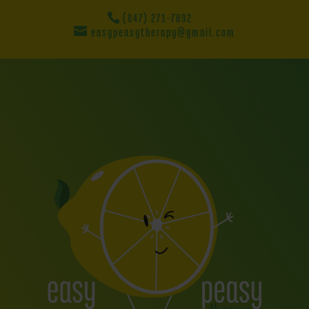
(847) 271-7092
easypeasytherapy@gmail.com